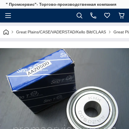
" Промсервис"- Торгово-производственная компания
Great Plains/CASE/VADERSTAD/Kello Bilt/CLAAS
Great Pl