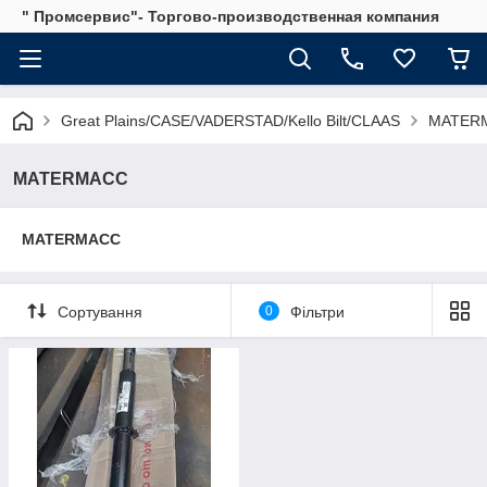
" Промсервис"- Торгово-производственная компания
Great Plains/CASE/VADERSTAD/Kello Bilt/CLAAS
MATER
MATERMACC
MATERMACC
Сортування
0
Фільтри