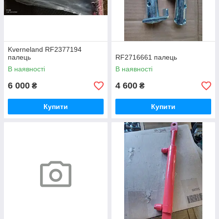
Kverneland RF2377194
палець
RF2716661 палець
В наявності
В наявності
6 000
4 600
₴
₴
Купити
Купити