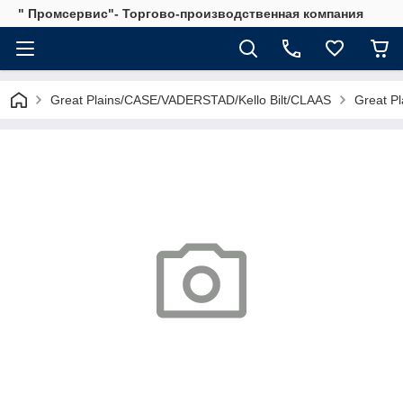
" Промсервис"- Торгово-производственная компания
Great Plains/CASE/VADERSTAD/Kello Bilt/CLAAS
Great Pl