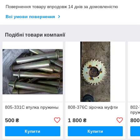
Повернення товару впродовж 14 днів за домовленістю
Всі умови повернення
Подібні товари компанії
805-331C втулка пружины
808-376C зірочка муфти
802-
пру
500
1 800
800
₴
₴
Купити
Купити