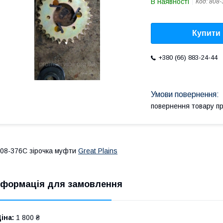
В наявності
Код:
808-
Купити
+380 (66) 883-24-44
повернення товару п
08-376C зірочка муфти
Great Plains
нформація для замовлення
іна:
1 800 ₴