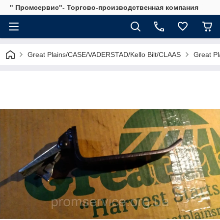
" Промсервис"- Торгово-производственная компания
Great Plains/CASE/VADERSTAD/Kello Bilt/CLAAS
Great Pl