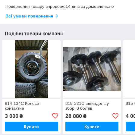
Повернення товару впродовж 14 днів за домовленістю
Всі умови повернення
Подібні товари компанії
814-134C Колесо
815-321C шпиндель у
815-
контактне
зборі 8 болтів
3 000
28 880
4 0
₴
₴
Купити
Купити