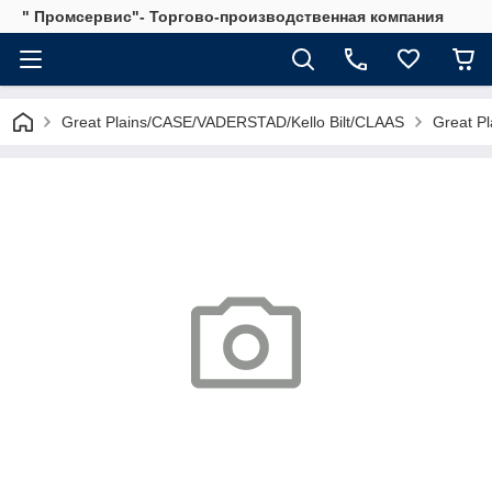
" Промсервис"- Торгово-производственная компания
Great Plains/CASE/VADERSTAD/Kello Bilt/CLAAS
Great Pl